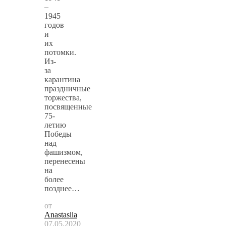
–
1945
годов
и
их
потомки.
Из-
за
карантина
праздничные
торжества,
посвященные
75-
летию
Победы
над
фашизмом,
перенесены
на
более
позднее…
от
Anastasiia
07.05.2020