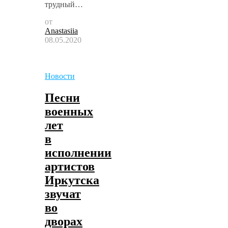
трудный…
от
Anastasiia
08.05.2020
Новости
Песни
военных
лет
в
исполнении
артистов
Иркутска
звучат
во
дворах