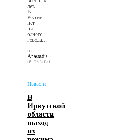
военных
лет.
В
России
нет
ни
одного
города…
от
Anastasiia
09.05.2020
Новости
В
Иркутской
области
выход
из
режима