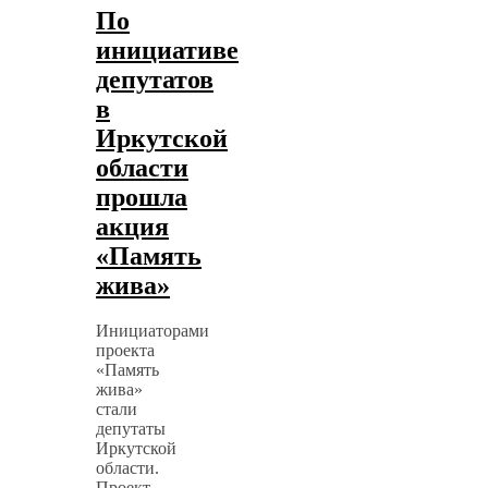
По
инициативе
депутатов
в
Иркутской
области
прошла
акция
«Память
жива»
Инициаторами
проекта
«Память
жива»
стали
депутаты
Иркутской
области.
Проект