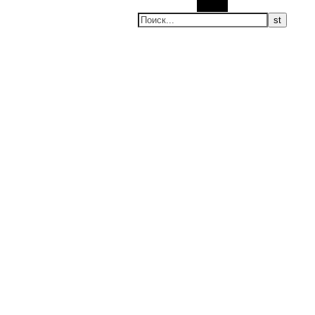
Поиск
ие новости, мировые новости