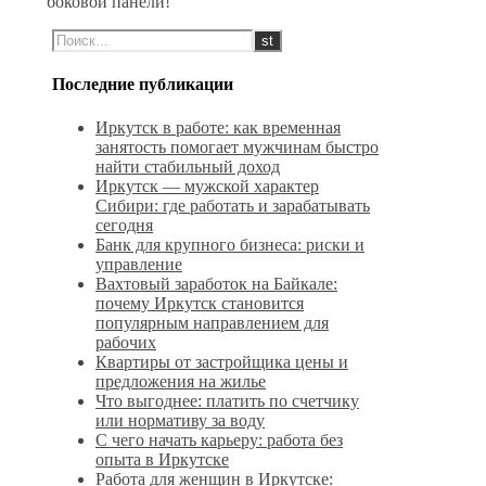
боковой панели!
Последние публикации
Иркутск в работе: как временная
занятость помогает мужчинам быстро
найти стабильный доход
Иркутск — мужской характер
Сибири: где работать и зарабатывать
сегодня
Банк для крупного бизнеса: риски и
управление
Вахтовый заработок на Байкале:
почему Иркутск становится
популярным направлением для
рабочих
Квартиры от застройщика цены и
предложения на жилье
Что выгоднее: платить по счетчику
или нормативу за воду
С чего начать карьеру: работа без
опыта в Иркутске
Работа для женщин в Иркутске: