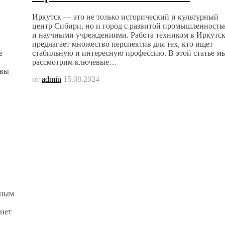
Иркутск — это не только исторический и культурный
центр Сибири, но и город с развитой промышленност
и научными учреждениями. Работа техником в Иркутс
предлагает множество перспектив для тех, кто ищет
е
стабильную и интересную профессию. В этой статье м
рассмотрим ключевые…
ивы
от
admin
15.08.2024
рным
 нет