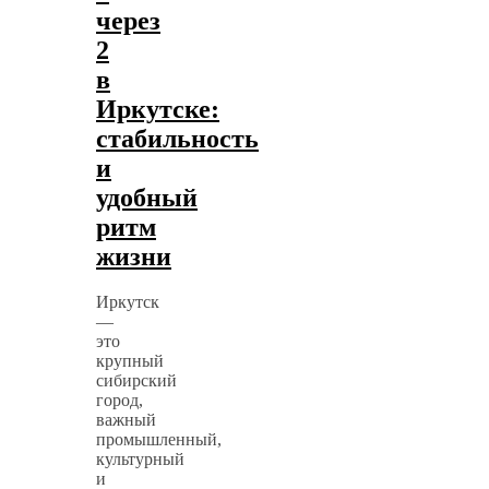
через
2
в
Иркутске:
стабильность
и
удобный
ритм
жизни
Иркутск
—
это
крупный
сибирский
город,
важный
промышленный,
культурный
и