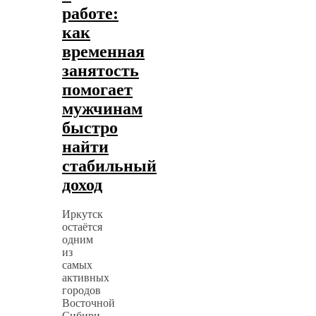
работе:
как
временная
занятость
помогает
мужчинам
быстро
найти
стабильный
доход
Иркутск
остаётся
одним
из
самых
активных
городов
Восточной
Сибири.