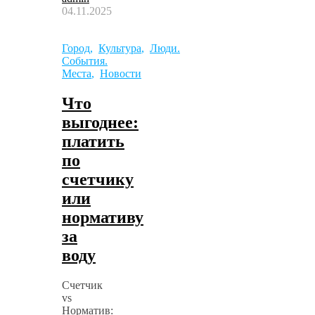
04.11.2025
Город
,
Культура
,
Люди.
События.
Места
,
Новости
Что
выгоднее:
платить
по
счетчику
или
нормативу
за
воду
Счетчик
vs
Норматив: