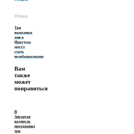
Новые
Три
выходных
дня в
Иркутске
могут
стать
незабываемыми
Вам
также
может
понравиться
В
Ангарске
водитель
протаранил
три