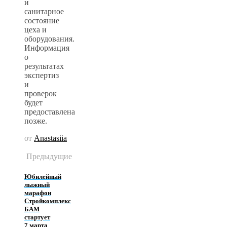
и
санитарное
состояние
цеха и
оборудования.
Информация
о
результатах
экспертиз
и
проверок
будет
предоставлена
позже.
от
Anastasiia
Предыдущие
Юбилейный
лыжный
марафон
Стройкомплекс
БАМ
стартует
7 марта