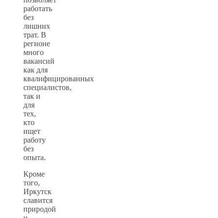
работать
без
лишних
трат. В
регионе
много
вакансий
как для
квалифицированных
специалистов,
так и
для
тех,
кто
ищет
работу
без
опыта.
Кроме
того,
Иркутск
славится
природой
и