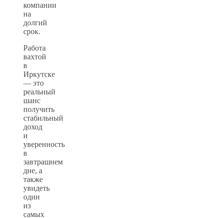
компании
на
долгий
срок.
Работа
вахтой
в
Иркутске
— это
реальный
шанс
получить
стабильный
доход
и
уверенность
в
завтрашнем
дне, а
также
увидеть
один
из
самых