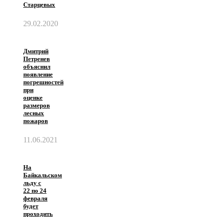
Старцевых
29.02.2020
Дмитрий
Петренев
объяснил
появление
погрешностей
при
оценке
размеров
лесных
пожаров
11.06.2021
На
Байкальском
льду с
22 по 24
февраля
будет
проходить