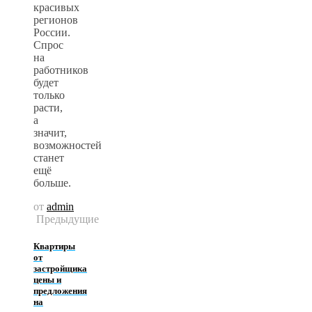
красивых
регионов
России.
Спрос
на
работников
будет
только
расти,
а
значит,
возможностей
станет
ещё
больше.
от
admin
Предыдущие
Квартиры
от
застройщика
цены и
предложения
на