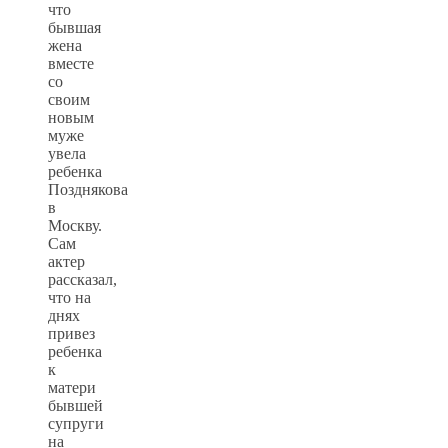
что
бывшая
жена
вместе
со
своим
новым
муже
увела
ребенка
Позднякова
в
Москву.
Сам
актер
рассказал,
что на
днях
привез
ребенка
к
матери
бывшей
супруги
на