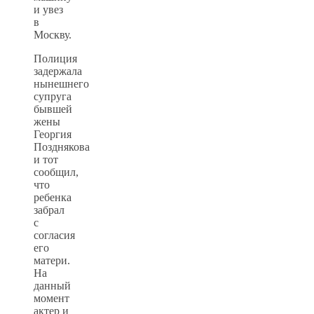
и увез
в
Москву.
Полиция
задержала
нынешнего
супруга
бывшей
жены
Георгия
Позднякова
и тот
сообщил,
что
ребенка
забрал
с
согласия
его
матери.
На
данный
момент
актер и