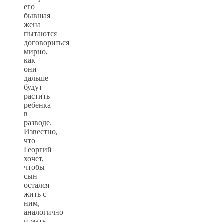
его
бывшая
жена
пытаются
договориться
мирно,
как
они
дальше
будут
растить
ребенка
в
разводе.
Известно,
что
Георгий
хочет,
чтобы
сын
остался
жить с
ним,
аналогично
и мать.