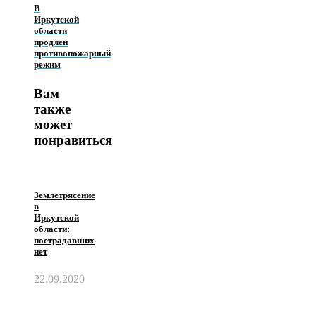
В
Иркутской
области
продлен
противопожарный
режим
Вам
также
может
понравиться
Землетрясение
в
Иркутской
области:
пострадавших
нет
22.09.2020