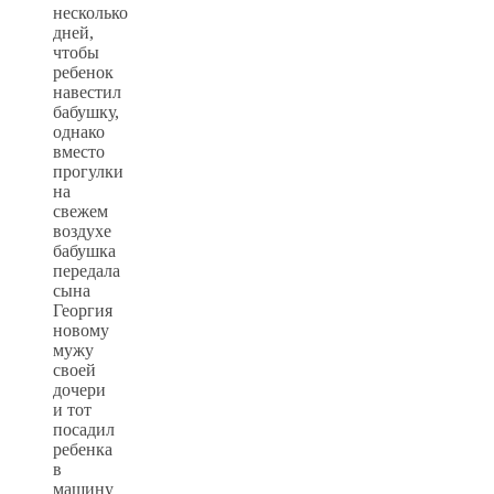
несколько
дней,
чтобы
ребенок
навестил
бабушку,
однако
вместо
прогулки
на
свежем
воздухе
бабушка
передала
сына
Георгия
новому
мужу
своей
дочери
и тот
посадил
ребенка
в
машину