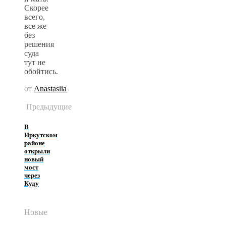
Скорее
всего,
все же
без
решения
суда
тут не
обойтись.
от
Anastasiia
Предыдущие
В
Иркутском
районе
открыли
новый
мост
через
Куду
Новые