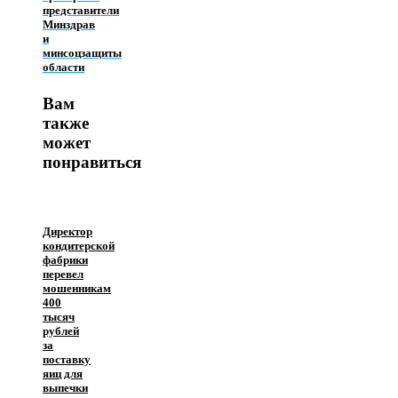
представители
Минздрав
и
минсоцзащиты
области
Вам
также
может
понравиться
Директор
кондитерской
фабрики
перевел
мошенникам
400
тысяч
рублей
за
поставку
яиц для
выпечки