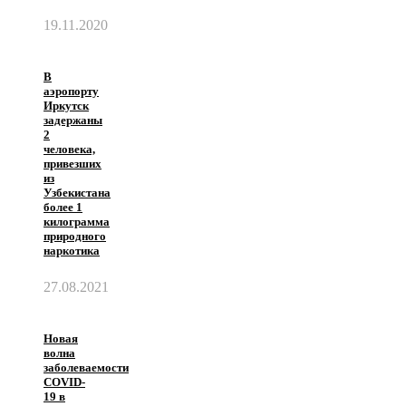
19.11.2020
В
аэропорту
Иркутск
задержаны
2
человека,
привезших
из
Узбекистана
более 1
килограмма
природного
наркотика
27.08.2021
Новая
волна
заболеваемости
COVID-
19 в