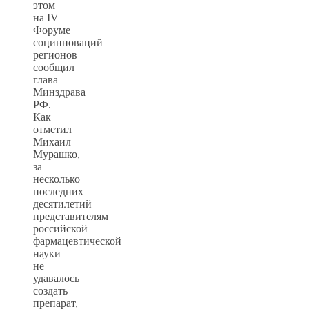
этом
на IV
Форуме
социнноваций
регионов
сообщил
глава
Минздрава
РФ.
Как
отметил
Михаил
Мурашко,
за
несколько
последних
десятилетий
представителям
российской
фармацевтической
науки
не
удавалось
создать
препарат,