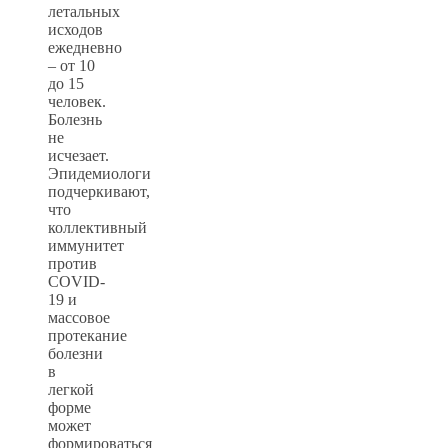
летальных
исходов
ежедневно
– от 10
до 15
человек.
Болезнь
не
исчезает.
Эпидемиологи
подчеркивают,
что
коллективный
иммунитет
против
COVID-
19 и
массовое
протекание
болезни
в
легкой
форме
может
формироваться