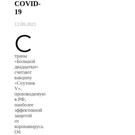
COVID-
19
12.09.2021
С
траны
«Большой
двадцатки»
считают
вакцину
«Спутник
V»,
производимую
в РФ,
наиболее
эффективной
защитой
от
коронавируса.
Об