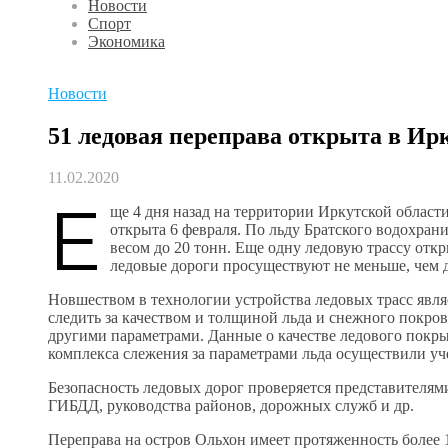
Новости
Спорт
Экономика
Новости
51 ледовая переправа открыта в Ир
11.02.2020
Е
ще 4 дня назад на территории Иркутской област
открыта 6 февраля. По льду Братского водохран
весом до 20 тонн. Еще одну ледовую трассу отк
ледовые дороги просуществуют не меньше, чем д
Новшеством в технологии устройства ледовых трасс явля
следить за качеством и толщиной льда и снежного покров
другими параметрами. Данные о качестве ледового покр
комплекса слежения за параметрами льда осуществили у
Безопасность ледовых дорог проверяется представителя
ГИБДД, руководства районов, дорожных служб и др.
Переправа на остров Ольхон имеет протяженность более 10