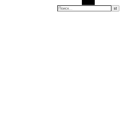
Поиск
ие новости, мировые новости