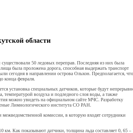
кутской области
и существовали 50 ледовых переправ. Последняя из них была
илища была проложена дорога, способная выдержать транспорт
рыли сегодня в направлении острова Ольхон. Предполагается, чт
о конца февраля.
ется установка специальных датчиков, которые будут непрерывн
а, температурой воздуха и подледного слоя воды, а также
ытия можно увидеть на официальном сайте МЧС. Разработку
ченые Лимнологического института СО РАН.
ми межведомственной комиссии, в которую входят сотрудники
 км. Как показывают датчики, толщина льда составляет 0, 65 – 