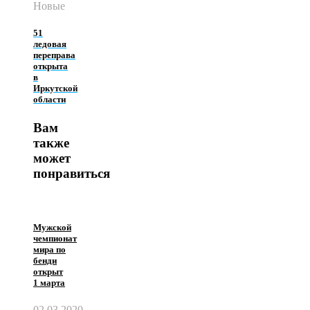
Новые
51
ледовая
переправа
открыта
в
Иркутской
области
Вам
также
может
понравиться
Мужской
чемпионат
мира по
бенди
открыт
1 марта
02.03.2020