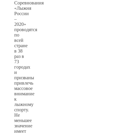
Соревнования
«Лыжня
России
–
2020»
проводятся
по
всей
стране
в 38
раз в
73
городах
и
призваны
привлечь
массовое
внимание
к
лыжному
спорту.
Не
меньшее
значение
имеет