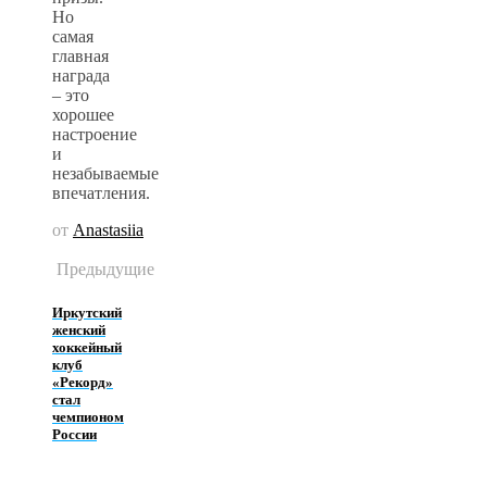
Но
самая
главная
награда
– это
хорошее
настроение
и
незабываемые
впечатления.
от
Anastasiia
Предыдущие
Иркутский
женский
хоккейный
клуб
«Рекорд»
стал
чемпионом
России