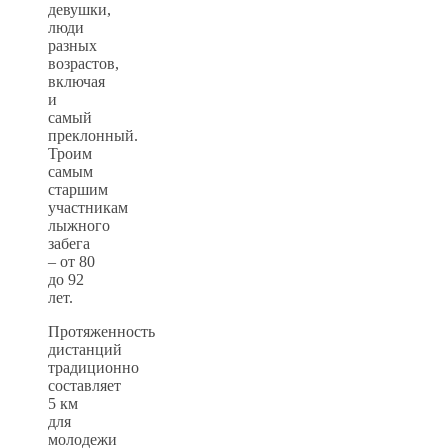
девушки,
люди
разных
возрастов,
включая
и
самый
преклонный.
Троим
самым
старшим
участникам
лыжного
забега
– от 80
до 92
лет.
Протяженность
дистанций
традиционно
составляет
5 км
для
молодежи