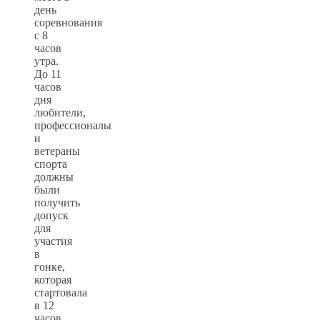
день
соревнования
с 8
часов
утра.
До 11
часов
дня
любители,
профессионалы
и
ветераны
спорта
должны
были
получить
допуск
для
участия
в
гонке,
которая
стартовала
в 12
часов