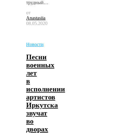
трудный…
от
Anastasiia
08.05.2020
Новости
Песни
военных
лет
в
исполнении
артистов
Иркутска
звучат
во
дворах