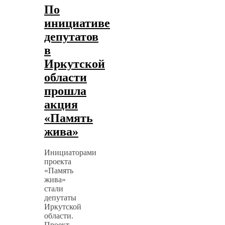
По
инициативе
депутатов
в
Иркутской
области
прошла
акция
«Память
жива»
Инициаторами
проекта
«Память
жива»
стали
депутаты
Иркутской
области.
Проект