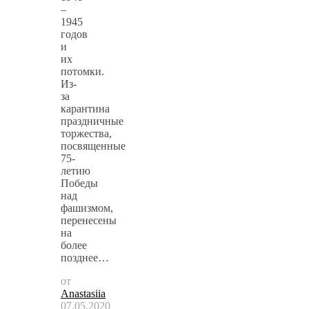
–
1945
годов
и
их
потомки.
Из-
за
карантина
праздничные
торжества,
посвященные
75-
летию
Победы
над
фашизмом,
перенесены
на
более
позднее…
от
Anastasiia
07.05.2020