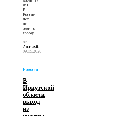
военных
лет.
В
России
нет
ни
одного
города…
от
Anastasiia
09.05.2020
Новости
В
Иркутской
области
выход
из
режима