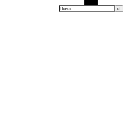
Поиск
ие новости, мировые новости