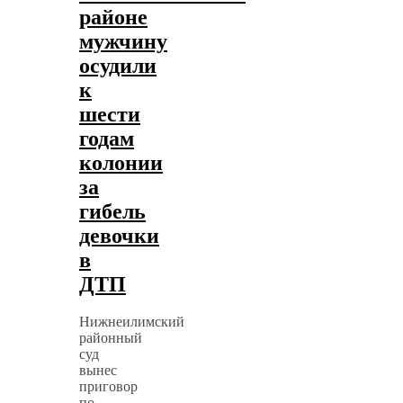
районе
мужчину
осудили
к
шести
годам
колонии
за
гибель
девочки
в
ДТП
Нижнеилимский
районный
суд
вынес
приговор
по