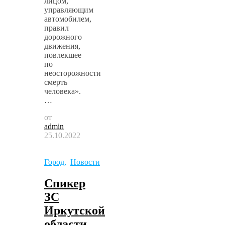
лицом,
управляющим
автомобилем,
правил
дорожного
движения,
повлекшее
по
неосторожности
смерть
человека».
…
от
admin
25.10.2022
Город
,
Новости
Спикер
ЗС
Иркутской
области