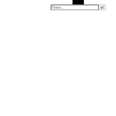
Поиск
ие новости, мировые новости