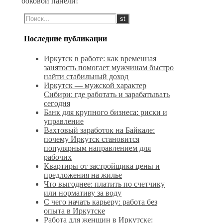
боковой панели!
Последние публикации
Иркутск в работе: как временная
занятость помогает мужчинам быстро
найти стабильный доход
Иркутск — мужской характер
Сибири: где работать и зарабатывать
сегодня
Банк для крупного бизнеса: риски и
управление
Вахтовый заработок на Байкале:
почему Иркутск становится
популярным направлением для
рабочих
Квартиры от застройщика цены и
предложения на жилье
Что выгоднее: платить по счетчику
или нормативу за воду
С чего начать карьеру: работа без
опыта в Иркутске
Работа для женщин в Иркутске: