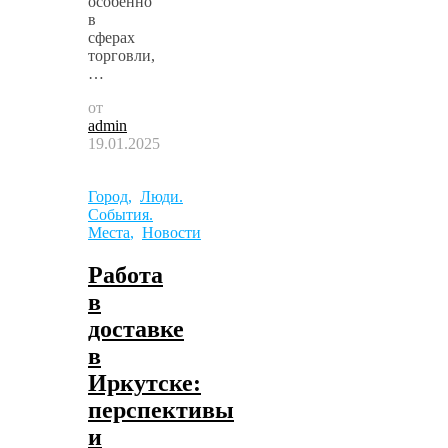
особенно
в
сферах
торговли,
…
от
admin
19.01.2025
Город
,
Люди.
События.
Места
,
Новости
Работа
в
доставке
в
Иркутске:
перспективы
и