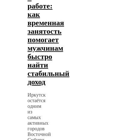
работе:
как
временная
занятость
помогает
мужчинам
быстро
найти
стабильный
доход
Иркутск
остаётся
одним
из
самых
активных
городов
Восточной
Сибири.