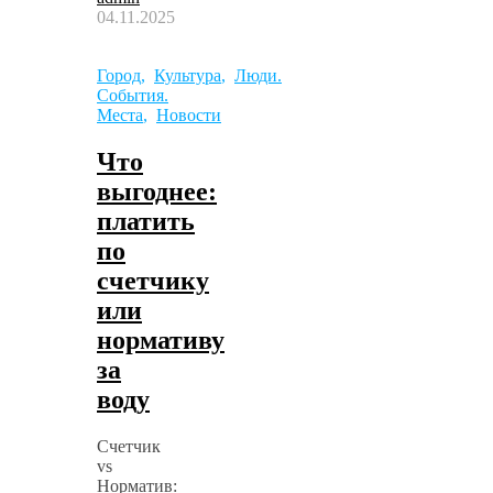
04.11.2025
Город
,
Культура
,
Люди.
События.
Места
,
Новости
Что
выгоднее:
платить
по
счетчику
или
нормативу
за
воду
Счетчик
vs
Норматив: