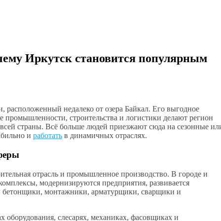
очему Иркутск становится популярным
, расположенный недалеко от озера Байкал. Его выгодное
ие промышленности, строительства и логистики делают регион
всей страны. Всё больше людей приезжают сюда на сезонные ил
абильно и
работать
в динамичных отраслях.
феры
ительная отрасль и промышленное производство. В городе и
комплексы, модернизируются предприятия, развивается
ы бетонщики, монтажники, арматурщики, сварщики и
 оборудования, слесарях, механиках, фасовщиках и