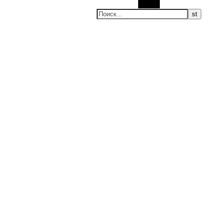
Поиск
ие новости, мировые новости