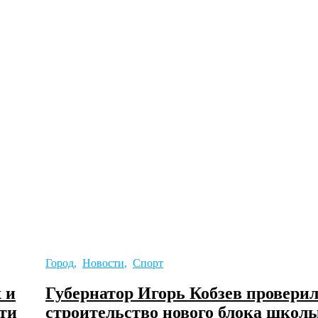
Город
,
Новости
,
Спорт
 и
Губернатор Игорь Кобзев провери
ти
строительство нового блока школ