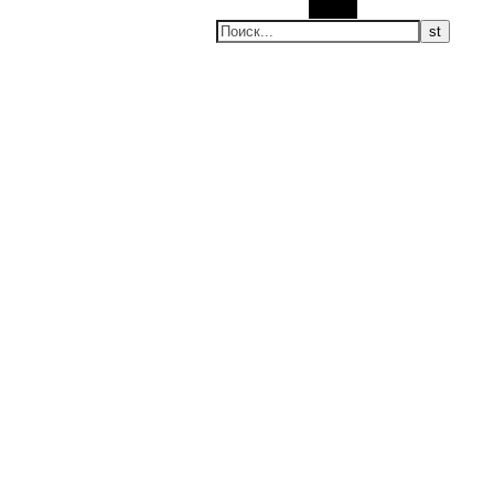
Поиск
ие новости, мировые новости