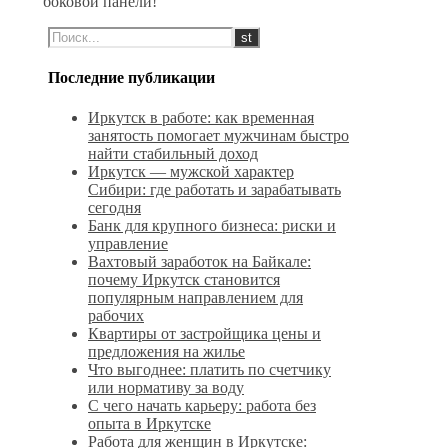
боковой панели!
Последние публикации
Иркутск в работе: как временная
занятость помогает мужчинам быстро
найти стабильный доход
Иркутск — мужской характер
Сибири: где работать и зарабатывать
сегодня
Банк для крупного бизнеса: риски и
управление
Вахтовый заработок на Байкале:
почему Иркутск становится
популярным направлением для
рабочих
Квартиры от застройщика цены и
предложения на жилье
Что выгоднее: платить по счетчику
или нормативу за воду
С чего начать карьеру: работа без
опыта в Иркутске
Работа для женщин в Иркутске: