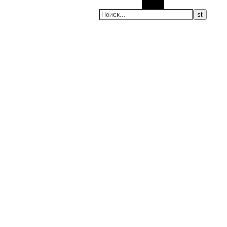
Поиск
ие новости, мировые новости