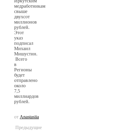
Иркутским
медработникам
свыше
двухсот
миллионов
рублей.
Этот
указ
подписал
Михаил
Мишустин.
Всего
в
Регионы
будет
отправлено
около
7,5
миллиардов
рублей.
от
Anastasiia
Предыдущие