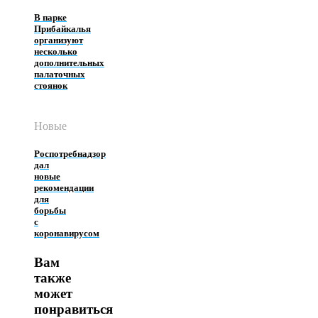
В парке
Прибайкалья
организуют
несколько
дополнительных
палаточных
стоянок
Новые
Роспотребнадзор
дал
новые
рекомендации
для
борьбы
с
коронавирусом
Вам
также
может
понравиться