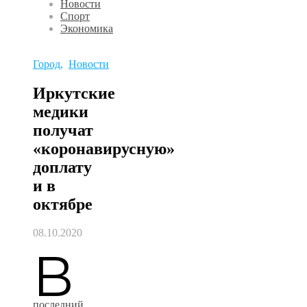
Новости
Спорт
Экономика
Город
,
Новости
Иркутские
медики
получат
«коронавирусную»
доплату
и в
октябре
08.10.2020
В
последний