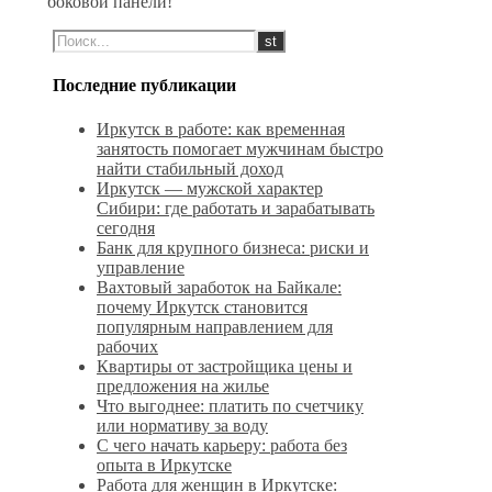
боковой панели!
Последние публикации
Иркутск в работе: как временная
занятость помогает мужчинам быстро
найти стабильный доход
Иркутск — мужской характер
Сибири: где работать и зарабатывать
сегодня
Банк для крупного бизнеса: риски и
управление
Вахтовый заработок на Байкале:
почему Иркутск становится
популярным направлением для
рабочих
Квартиры от застройщика цены и
предложения на жилье
Что выгоднее: платить по счетчику
или нормативу за воду
С чего начать карьеру: работа без
опыта в Иркутске
Работа для женщин в Иркутске: