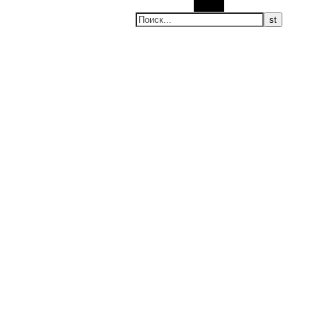
Поиск
ие новости, мировые новости