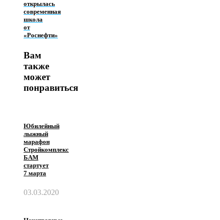
открылась
современная
школа
от
«Роснефти»
Вам
также
может
понравиться
Юбилейный
лыжный
марафон
Стройкомплекс
БАМ
стартует
7 марта
03.03.2020