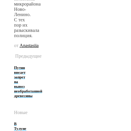
микрорайона
Ново-
Ленино.
С тех
пор их
разыскивала
полиция.
от
Anastasiia
Предыдущие
Путин
введет
запрет
на
вывоз
необработанной
древесины
Новые
В
Тулуне