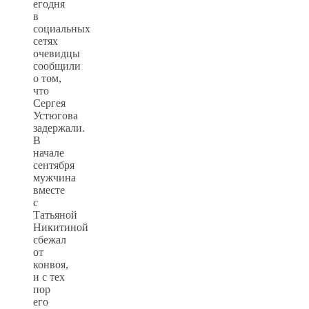
егодня
в
социальных
сетях
очевидцы
сообщили
о том,
что
Сергея
Устюгова
задержали.
В
начале
сентября
мужчина
вместе
с
Татьяной
Никитиной
сбежал
от
конвоя,
и с тех
пор
его