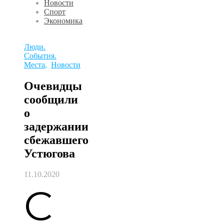
Новости
Спорт
Экономика
Люди.
События.
Места
,
Новости
Очевидцы
сообщили
о
задержании
сбежавшего
Устюгова
11.10.2020
С