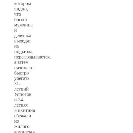
котором
видно,
что
босый
мужчина
и
девушка
выходят
из
подъезда,
переглядываются,
а затем
начинают
быстро
убегать.
31-
летний
Устюгов,
и 24-
летняя
Никитина
сбежали
из
жилого
комплекса