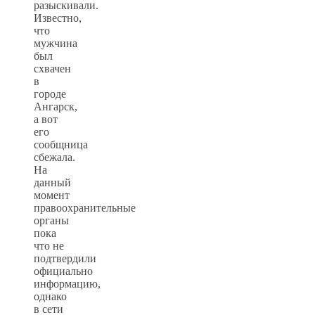
разыскивали.
Известно,
что
мужчина
был
схвачен
в
городе
Ангарск,
а вот
его
сообщница
сбежала.
На
данный
момент
правоохранительные
органы
пока
что не
подтвердили
официально
информацию,
однако
в сети