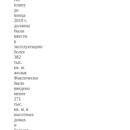
плану
до
конца
2019 г.
должны
были
ввести
в
эксплуатацию
более
382
тыс.
кв. м.
жилья.
Фактически
было
введено
менее
271
тыс.
кв. м. в
высотных
домах
и