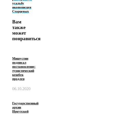
усадьбу
иконописцев
Старцевых
Вам
также
может
понравиться
Мишустин
подписал
постановление:
туристический
кешбек
продлен
06.10.2020
Государственный
архив
Иркутской