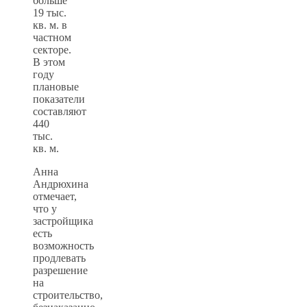
больше
19 тыс.
кв. м. в
частном
секторе.
В этом
году
плановые
показатели
составляют
440
тыс.
кв. м.
Анна
Андрюхина
отмечает,
что у
застройщика
есть
возможность
продлевать
разрешение
на
строительство,