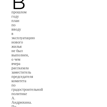
В
прошлом
году
план
по
вводу
в
эксплуатацию
нового
жилья
не был
выполнен,
о чем
вчера
рассказала
заместитель
председателя
комитета
по
градостроительной
политике
А.
Андрюхина.
По