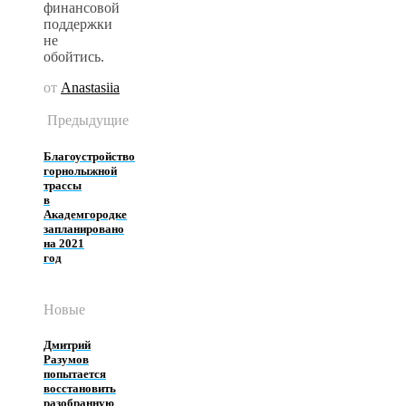
финансовой
поддержки
не
обойтись.
от
Anastasiia
Предыдущие
Благоустройство
горнолыжной
трассы
в
Академгородке
запланировано
на 2021
год
Новые
Дмитрий
Разумов
попытается
восстановить
разобранную