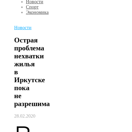
Новости
Спорт
Экономика
Новости
Острая
проблема
нехватки
жилья
в
Иркутске
пока
не
разрешима
28.02.2020