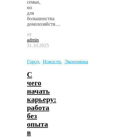
семьи,
но
для
большинства
домохозяйств…
от
admin
31.10.2025
Город
,
Новости
,
Экономика
С
чего
начать
карьеру:
работа
без
опыта
в