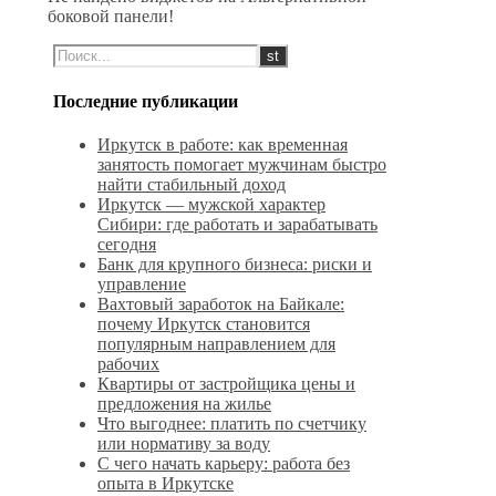
боковой панели!
Последние публикации
Иркутск в работе: как временная
занятость помогает мужчинам быстро
найти стабильный доход
Иркутск — мужской характер
Сибири: где работать и зарабатывать
сегодня
Банк для крупного бизнеса: риски и
управление
Вахтовый заработок на Байкале:
почему Иркутск становится
популярным направлением для
рабочих
Квартиры от застройщика цены и
предложения на жилье
Что выгоднее: платить по счетчику
или нормативу за воду
С чего начать карьеру: работа без
опыта в Иркутске