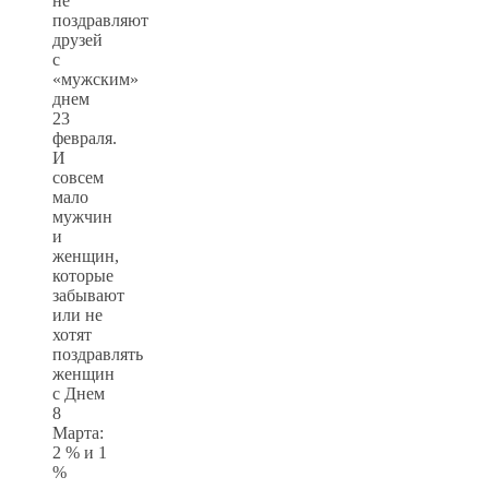
не
поздравляют
друзей
с
«мужским»
днем
23
февраля.
И
совсем
мало
мужчин
и
женщин,
которые
забывают
или не
хотят
поздравлять
женщин
с Днем
8
Марта:
2 % и 1
%