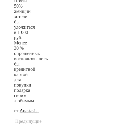
Почти
50%
женщин
хотели
бы
уложиться
в 1 000
руб.
Менее
30 %
опрошенных
воспользовались
бы
кредитной
картой
для
покупки
подарка
своим
любимым.
от
Anastasiia
Предыдущие