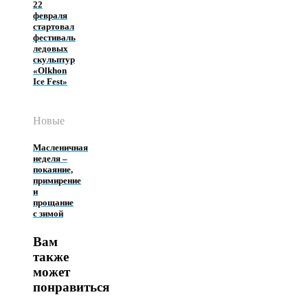
22
февраля
стартовал
фестиваль
ледовых
скульптур
«Olkhon
Ice Fest»
Новые
Масленичная
неделя –
покаяние,
примирение
и
прощание
с зимой
Вам
также
может
понравиться