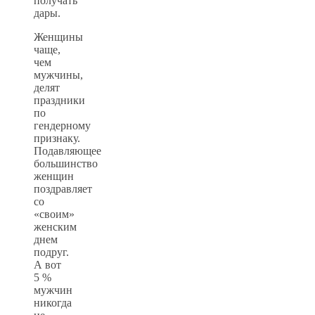
получать
дары.
Женщины
чаще,
чем
мужчины,
делят
праздники
по
гендерному
признаку.
Подавляющее
большинство
женщин
поздравляет
со
«своим»
женским
днем
подруг.
А вот
5 %
мужчин
никогда