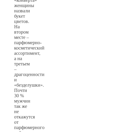
«конверта»
женщины
назвали
букет
цветов.
На
втором
месте –
парфюмерно-
косметический
ассортимент,
а на
третьем
–
драгоценности
и
«безделушки».
Почти
30 %
мужчин
так же
не
откажутся
от
парфюмерного