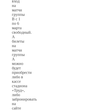
вход
на
матчи
группы
В с 1
по 6
марта
свободный.
А
билеты
на
матчи
группы
А
можно
будет
приобрести
либо в
кассе
стадиона
«Труд»,
либо
забронировать
на
сайте