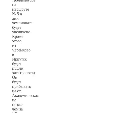
троллейбусов
на
маршруте
№ 5 в
дни
чемпионата
будет
увеличено.
Кроме
этого,
из
Черемхово
в
Иркутск
будет
пущен
электропоезд.
Он
будет
прибывать
на ст.
Академическая
не
позже
чем за