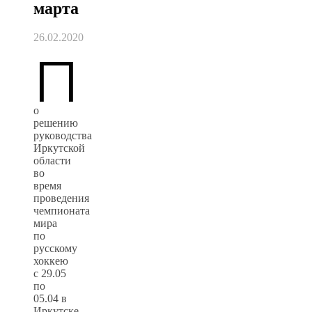
марта
26.02.2020
П
о
решению
руководства
Иркутской
области
во
время
проведения
чемпионата
мира
по
русскому
хоккею
с 29.05
по
05.04 в
Иркутске