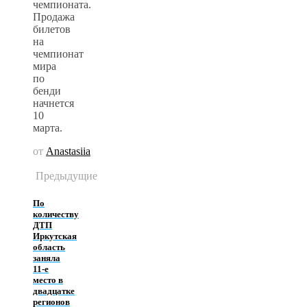
чемпионата.
Продажа
билетов
на
чемпионат
мира
по
бенди
начнется
10
марта.
от
Anastasiia
Предыдущие
По
количеству
ДТП
Иркутская
область
заняла
11-е
место в
двадцатке
регионов